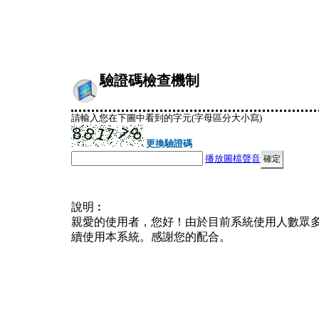
驗證碼檢查機制
請輸入您在下圖中看到的字元(字母區分大小寫)
更換驗證碼
播放圖檔聲音
說明︰
親愛的使用者，您好！由於目前系統使用人數眾
續使用本系統。感謝您的配合。