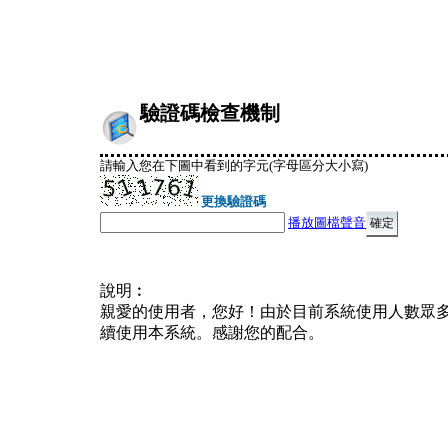
驗證碼檢查機制
請輸入您在下圖中看到的字元(字母區分大小寫)
更換驗證碼
播放圖檔聲音
說明︰
親愛的使用者，您好！由於目前系統使用人數眾
續使用本系統。感謝您的配合。