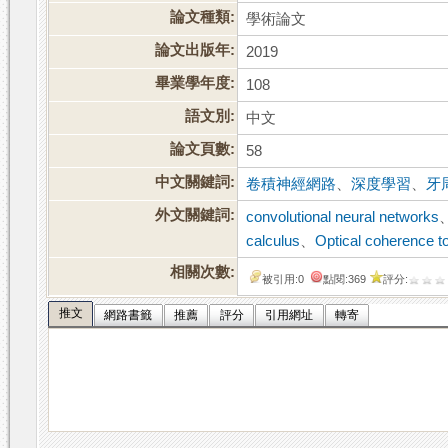
論文種類:
學術論文
論文出版年:
2019
畢業學年度:
108
語文別:
中文
論文頁數:
58
中文關鍵詞:
卷積神經網路
、
深度學習
、
牙
外文關鍵詞:
convolutional neural networks
calculus
、
Optical coherence 
相關次數:
被引用:0
點閱:369
評分:
推文
網路書籤
推薦
評分
引用網址
轉寄