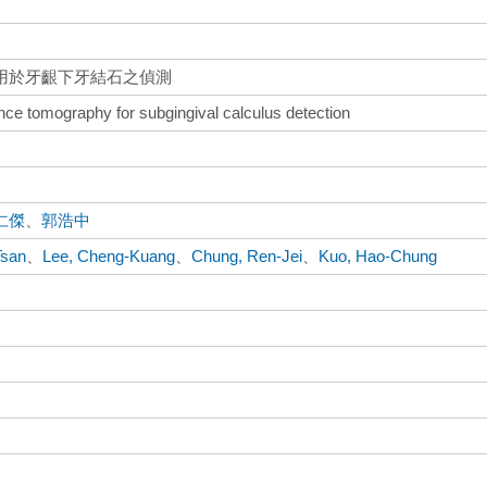
用於牙齦下牙結石之偵測
rence tomography for subgingival calculus detection
仁傑
、
郭浩中
Tsan
、
Lee, Cheng-Kuang
、
Chung, Ren-Jei
、
Kuo, Hao-Chung