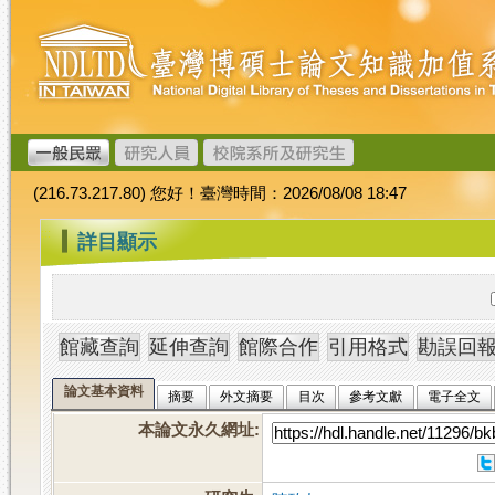
跳
臺
到
灣
主
博
要
碩
內
士
容
論
文
(216.73.217.80) 您好！臺灣時間：2026/08/08 18:47
加
值
:::
詳目顯示
系
統
論文基本資料
摘要
外文摘要
目次
參考文獻
電子全文
本論文永久網址
: