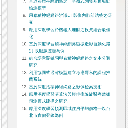
7.
基於卷積神經網路之非平衡式陶瓷基板瑕疵
檢測模型
8.
用卷積神經網路辨識CT影像內肺部結核之研
究
9.
應用深度學習於機器人理財之投資組合最佳
化
10.
基於深度學習類神經網路磁振造影自動化識
別-以腮腺腫瘤為例
11.
結合語意關鍵詞與卷積神經網路之文本分類
研究
12.
利用協同式過濾模型建立考慮隱私的課程推
薦系統
13.
基於深度摺積神經網路之影像檢索技術
14.
應用深度學習演算法與模糊推論於醫療數據
預測模式建構之研究
15.
應用深度學習預測區域住房平均價格—以台
北市實價登錄為例