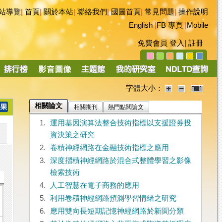
站導覽
|
首頁
|
關於本站
|
聯絡我們
|
國圖首頁
|
常見問題
|
操作說明
English
|
FB 專頁
|
Mobile
免費會員
登入
|
註冊
字體大小：
相關論文
相關期刊
熱門點閱論文
1.
運用基因演算法整合技術指標以支援證券投
資決策之研究
2.
卷積神經網路在金融技術指標之應用
3.
深度摺積神經網路於混合式整體學習之影像
檢索技術
4.
人工智慧在電子商務的應用
5.
利用卷積神經網路預測學習情緒之研究
6.
應用雙向長短期記憶神經網路於新聞分類