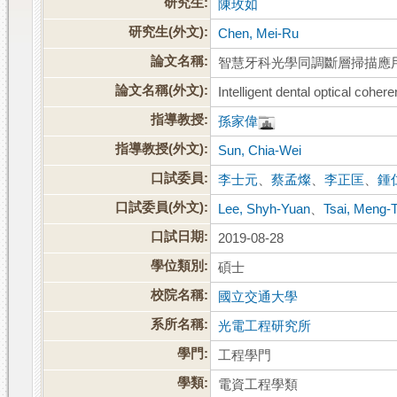
研究生:
陳玫如
研究生(外文):
Chen, Mei-Ru
論文名稱:
智慧牙科光學同調斷層掃描應
論文名稱(外文):
Intelligent dental optical cohe
指導教授:
孫家偉
指導教授(外文):
Sun, Chia-Wei
口試委員:
李士元
、
蔡孟燦
、
李正匡
、
鍾
口試委員(外文):
Lee, Shyh-Yuan
、
Tsai, Meng-
口試日期:
2019-08-28
學位類別:
碩士
校院名稱:
國立交通大學
系所名稱:
光電工程研究所
學門:
工程學門
學類:
電資工程學類