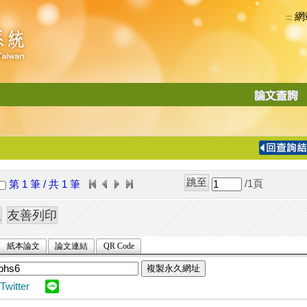
網
:::
功
能
切
換
導
覽
/1
頁
第 1 筆 / 共 1 筆
列
紙本論文
論文連結
QR Code
複製永久網址
Twitter