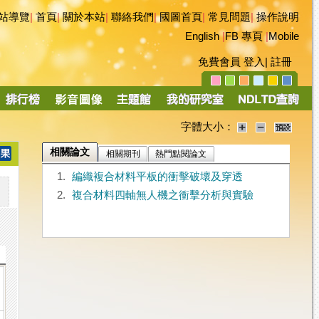
站導覽
|
首頁
|
關於本站
|
聯絡我們
|
國圖首頁
|
常見問題
|
操作說明
English
|
FB 專頁
|
Mobile
免費會員
登入
|
註冊
字體大小：
相關論文
相關期刊
熱門點閱論文
1.
編織複合材料平板的衝擊破壞及穿透
2.
複合材料四軸無人機之衝擊分析與實驗