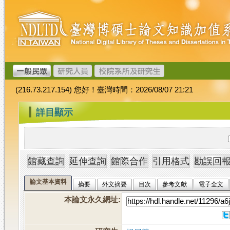
跳
臺
到
灣
主
博
要
碩
內
士
容
論
文
(216.73.217.154) 您好！臺灣時間：2026/08/07 21:21
加
值
:::
詳目顯示
系
統
論文基本資料
摘要
外文摘要
目次
參考文獻
電子全文
本論文永久網址
: