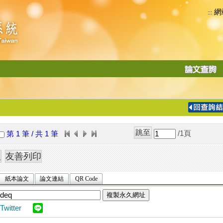
網
:::
功
能
切
換
導
覽
/1
頁
第 1 筆 / 共 1 筆
列
紙本論文
論文連結
QR Code
複製永久網址
Twitter