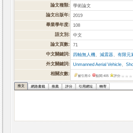
論文種類:
學術論文
論文出版年:
2019
畢業學年度:
108
語文別:
中文
論文頁數:
71
中文關鍵詞:
四軸無人機
、
減震器
、
有限元
外文關鍵詞:
Unmanned Aerial Vehicle
、
Sho
相關次數:
被引用:0
點閱:405
評分:
推文
網路書籤
推薦
評分
引用網址
轉寄