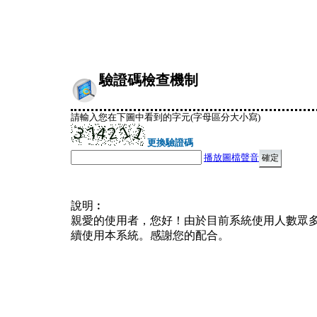
驗證碼檢查機制
請輸入您在下圖中看到的字元(字母區分大小寫)
更換驗證碼
播放圖檔聲音
說明︰
親愛的使用者，您好！由於目前系統使用人數眾
續使用本系統。感謝您的配合。