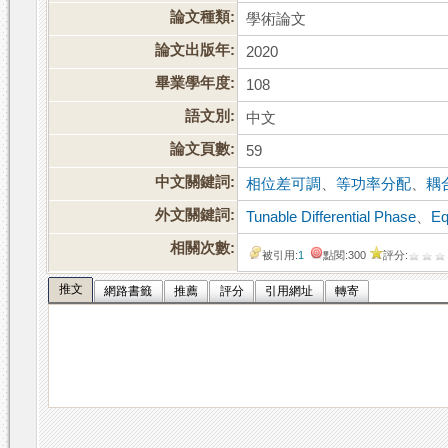
論文種類:
學術論文
論文出版年:
2020
畢業學年度:
108
語文別:
中文
論文頁數:
59
中文關鍵詞:
相位差可調
、
等功率分配
、
耦
外文關鍵詞:
Tunable Differential Phase
、
Eq
相關次數:
被引用:
1
點閱:300
評分:
推文
網路書籤
推薦
評分
引用網址
轉寄