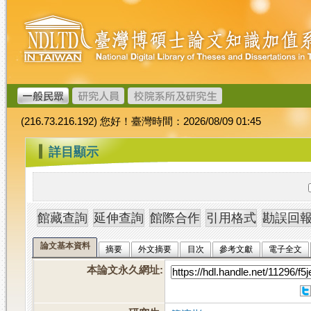
跳
臺
到
灣
主
博
要
碩
內
士
容
論
文
(216.73.216.192) 您好！臺灣時間：2026/08/09 01:45
加
值
:::
詳目顯示
系
統
論文基本資料
摘要
外文摘要
目次
參考文獻
電子全文
本論文永久網址
: