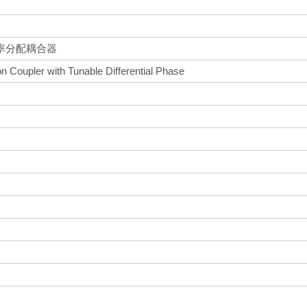
率分配耦合器
n Coupler with Tunable Differential Phase