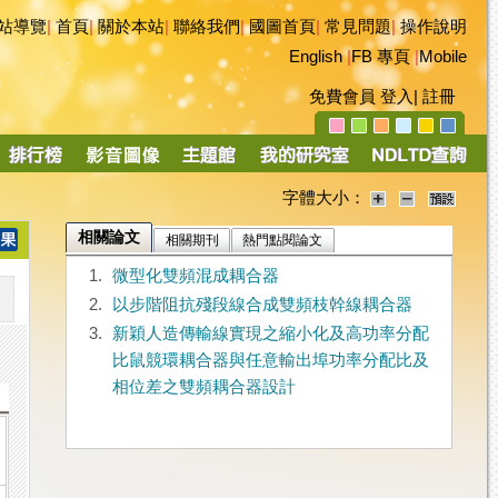
站導覽
|
首頁
|
關於本站
|
聯絡我們
|
國圖首頁
|
常見問題
|
操作說明
English
|
FB 專頁
|
Mobile
免費會員
登入
|
註冊
字體大小：
相關論文
相關期刊
熱門點閱論文
1.
微型化雙頻混成耦合器
2.
以步階阻抗殘段線合成雙頻枝幹線耦合器
3.
新穎人造傳輸線實現之縮小化及高功率分配
比鼠競環耦合器與任意輸出埠功率分配比及
相位差之雙頻耦合器設計