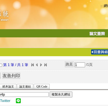
網
:::
功
能
切
換
導
覽
/1
頁
第 1 筆 / 共 1 筆
列
紙本論文
論文連結
QR Code
複製永久網址
Twitter