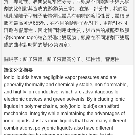
質、導電性、表面親疏水性等等，並觀察不同陰離子與交聯
劑的比例對其造成的影響(第三章)。在第二部分中，我們發
現此陽離子型離子液體彈性體具有獨特的溶脹性質，體積膨
脹率最高可達655%，在不同的陰離子配對下，更能對不同
溶劑有響應性，因此我們利用此性質，與市售的聚醯亞胺膠
帶(Kapton tape)結合製備出雙層膜，觀察在不同溶劑下雙層
膜的曲率對時間的變化(第四章)。
關鍵字：離子液體、離子液體高分子、彈性體、響應性
論文外文摘要
Ionic liquids have negligible vapor pressures and are
generally thermally and chemically stable, non-flammable,
and highly ion conductive, which are advantageous for
electronic devices and green solvents. By including ionic
liquids in polymer chains, poly(ionic liquid)s can afford
mechanical integrity while maintaining the advantages of
ionic liquids. Just as ionic liquids that have many different
combinations, poly(ionic liquid)s also have different