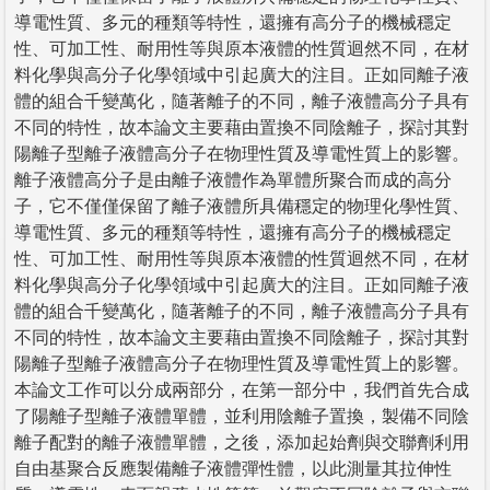
導電性質、多元的種類等特性，還擁有高分子的機械穩定
性、可加工性、耐用性等與原本液體的性質迴然不同，在材
料化學與高分子化學領域中引起廣大的注目。正如同離子液
體的組合千變萬化，隨著離子的不同，離子液體高分子具有
不同的特性，故本論文主要藉由置換不同陰離子，探討其對
陽離子型離子液體高分子在物理性質及導電性質上的影響。
離子液體高分子是由離子液體作為單體所聚合而成的高分
子，它不僅僅保留了離子液體所具備穩定的物理化學性質、
導電性質、多元的種類等特性，還擁有高分子的機械穩定
性、可加工性、耐用性等與原本液體的性質迴然不同，在材
料化學與高分子化學領域中引起廣大的注目。正如同離子液
體的組合千變萬化，隨著離子的不同，離子液體高分子具有
不同的特性，故本論文主要藉由置換不同陰離子，探討其對
陽離子型離子液體高分子在物理性質及導電性質上的影響。
本論文工作可以分成兩部分，在第一部分中，我們首先合成
了陽離子型離子液體單體，並利用陰離子置換，製備不同陰
離子配對的離子液體單體，之後，添加起始劑與交聯劑利用
自由基聚合反應製備離子液體彈性體，以此測量其拉伸性