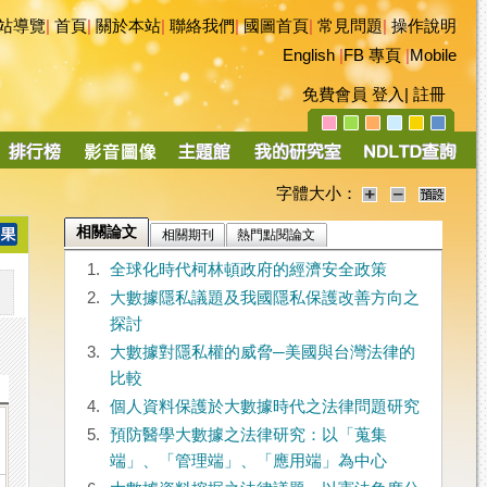
站導覽
|
首頁
|
關於本站
|
聯絡我們
|
國圖首頁
|
常見問題
|
操作說明
English
|
FB 專頁
|
Mobile
免費會員
登入
|
註冊
字體大小：
相關論文
相關期刊
熱門點閱論文
1.
全球化時代柯林頓政府的經濟安全政策
2.
大數據隱私議題及我國隱私保護改善方向之
探討
3.
大數據對隱私權的威脅─美國與台灣法律的
比較
4.
個人資料保護於大數據時代之法律問題研究
5.
預防醫學大數據之法律研究：以「蒐集
端」、「管理端」、「應用端」為中心