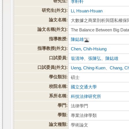
研究生:
李軒軒
研究生(外文):
Li, Hsuan-Hsuan
論文名稱:
大數據之商業剖析與隱私權保
論文名稱(外文):
The Balance Between Big Data 
指導教授:
陳鋕雄
指導教授(外文):
Chen, Chih-Hsiung
口試委員:
翁清坤
、
張陳弘
、
陳鋕雄
口試委員(外文):
Ueng, Ching-Kuen
、
Chang, C
學位類別:
碩士
校院名稱:
國立交通大學
系所名稱:
科技法律研究所
學門:
法律學門
學類:
專業法律學類
論文種類:
學術論文