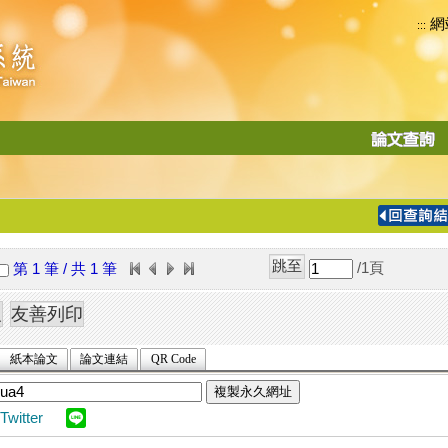
網
:::
功
能
切
換
導
覽
/1
頁
第 1 筆 / 共 1 筆
列
紙本論文
論文連結
QR Code
複製永久網址
Twitter