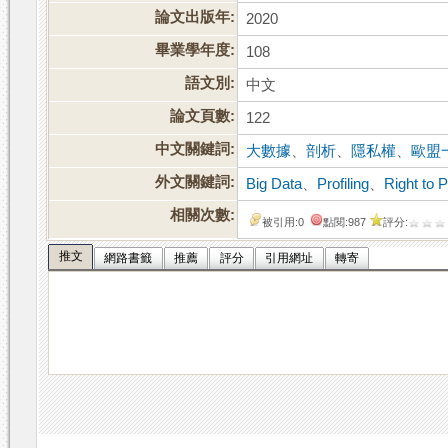
論文出版年:
2020
畢業學年度:
108
語文別:
中文
論文頁數:
122
中文關鍵詞:
大數據
、
剖析
、
隱私權
、
歐盟
外文關鍵詞:
Big Data
、
Profiling
、
Right to 
相關次數:
被引用:0
點閱:987
評分:
推文
網路書籤
推薦
評分
引用網址
轉寄