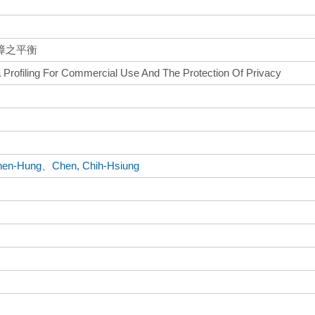
障之平衡
Profiling For Commercial Use And The Protection Of Privacy
hen-Hung
、
Chen, Chih-Hsiung