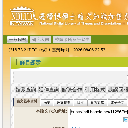
跳
臺
到
灣
主
博
要
碩
內
士
容
論
文
(216.73.217.70) 您好！臺灣時間：2026/08/06 22:53
加
值
:::
詳目顯示
系
統
論文基本資料
摘要
外文摘要
目次
參考文獻
電子全文
本論文永久網址
: