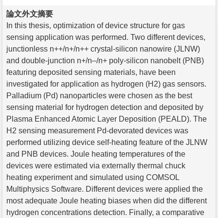
論文外文摘要
In this thesis, optimization of device structure for gas
sensing application was performed. Two different devices,
junctionless n++/n+/n++ crystal-silicon nanowire (JLNW)
and double-junction n+/n–/n+ poly-silicon nanobelt (PNB)
featuring deposited sensing materials, have been
investigated for application as hydrogen (H2) gas sensors.
Palladium (Pd) nanoparticles were chosen as the best
sensing material for hydrogen detection and deposited by
Plasma Enhanced Atomic Layer Deposition (PEALD). The
H2 sensing measurement Pd-devorated devices was
performed utilizing device self-heating feature of the JLNW
and PNB devices. Joule heating temperatures of the
devices were estimated via externally thermal chuck
heating experiment and simulated using COMSOL
Multiphysics Software. Different devices were applied the
most adequate Joule heating biases when did the different
hydrogen concentrations detection. Finally, a comparative