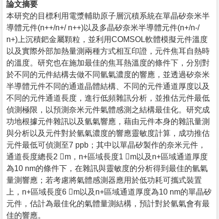
論文摘要
本研究的目標利用電漿輔助原子層沉積系統在單晶矽奈米半
導體元件(n++/n+/ n++)以及多晶矽奈米半導體元件(n+/n-/
n+)上沉積鈀金屬顆粒，並利用COMSOL軟體模擬元件溫度
以及實際外部加熱量測兩種方式相互印證，元件焦耳自熱時
的溫度。研究也在施加最佳的焦耳熱溫度的條件下，分別對
於不同的元件結構去做不同氫氣濃度的響應，並透過矽奈米
半導體元件不同的通道晶體結構、不同的元件通道厚度以及
不同的元件通道長度，進行低頻雜訊分析，並推估元件最低
偵測極限，以預測奈米元件氣體感測之結構最佳化。研究成
功地根據元件雜訊以及氫氣響應，藉由元件本身的雜訊量測
與分析以及元件對於氫氣濃度的響應靈敏度計算，成功推估
元件最低可偵測至7 ppb；其中以單晶矽製作的奈米元件，
通道長度總長2 m，n+區域長度1 m以及n+區域通道厚度
為10 nm的條件下，在雜訊與靈敏度的分析得到最佳的氫氣
量測響應；若考慮將氣體感測器應用於低功耗可攜式裝置
上，n+區域長度6 m以及n+區域通道厚度為10 nm的單晶矽
元件，估計為最佳化的氣體量測結構，預計對於氫氣會有最
佳的響應。