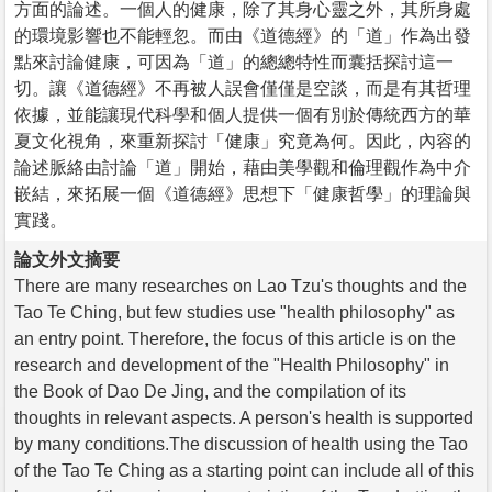
方面的論述。一個人的健康，除了其身心靈之外，其所身處
的環境影響也不能輕忽。而由《道德經》的「道」作為出發
點來討論健康，可因為「道」的總總特性而囊括探討這一
切。讓《道德經》不再被人誤會僅僅是空談，而是有其哲理
依據，並能讓現代科學和個人提供一個有別於傳統西方的華
夏文化視角，來重新探討「健康」究竟為何。因此，內容的
論述脈絡由討論「道」開始，藉由美學觀和倫理觀作為中介
嵌結，來拓展一個《道德經》思想下「健康哲學」的理論與
實踐。
論文外文摘要
There are many researches on Lao Tzu's thoughts and the
Tao Te Ching, but few studies use "health philosophy" as
an entry point. Therefore, the focus of this article is on the
research and development of the "Health Philosophy" in
the Book of Dao De Jing, and the compilation of its
thoughts in relevant aspects. A person's health is supported
by many conditions.The discussion of health using the Tao
of the Tao Te Ching as a starting point can include all of this