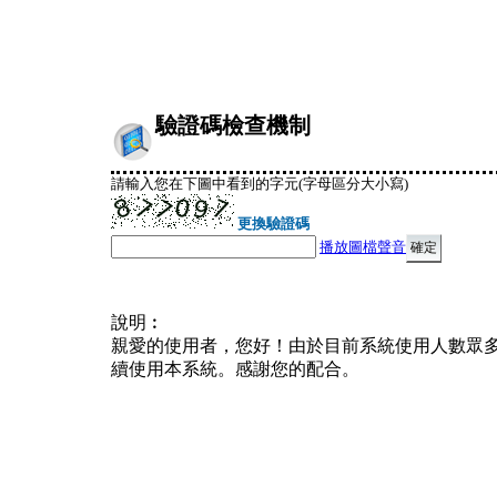
驗證碼檢查機制
請輸入您在下圖中看到的字元(字母區分大小寫)
更換驗證碼
播放圖檔聲音
說明︰
親愛的使用者，您好！由於目前系統使用人數眾
續使用本系統。感謝您的配合。