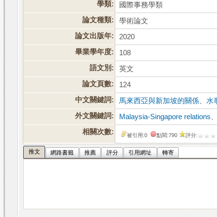
學類:
國際事務學類
論文種類:
學術論文
論文出版年:
2020
畢業學年度:
108
語文別:
英文
論文頁數:
124
中文關鍵詞:
馬來西亞與新加坡的關係
、
水
外文關鍵詞:
Malaysia-Singapore relations
相關次數:
被引用:0
點閱:790
評分:
推文
網路書籤
推薦
評分
引用網址
轉寄