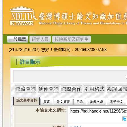
跳
臺
到
灣
主
博
要
碩
內
士
容
論
文
(216.73.216.237) 您好！臺灣時間：2026/08/08 07:58
加
值
:::
詳目顯示
系
統
論文基本資料
摘要
外文摘要
目次
參考文獻
電子全文
本論文永久網址
: