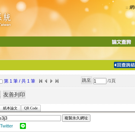
網
:::
功
能
切
換
導
覽
/1
頁
第 1 筆 / 共 1 筆
列
紙本論文
QR Code
複製永久網址
Twitter