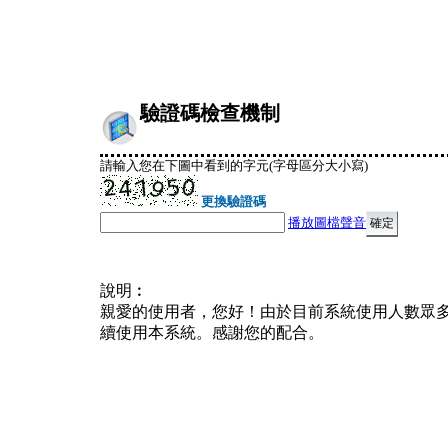
驗證碼檢查機制
請輸入您在下圖中看到的字元(字母區分大小寫)
更換驗證碼
播放圖檔聲音
說明︰
親愛的使用者，您好！由於目前系統使用人數眾
續使用本系統。感謝您的配合。