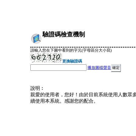
驗證碼檢查機制
請輸入您在下圖中看到的字元(字母區分大小寫)
更換驗證碼
播放圖檔聲音
說明︰
親愛的使用者，您好！由於目前系統使用人數眾
續使用本系統。感謝您的配合。