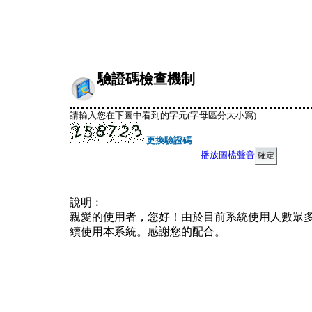
驗證碼檢查機制
請輸入您在下圖中看到的字元(字母區分大小寫)
更換驗證碼
播放圖檔聲音
說明︰
親愛的使用者，您好！由於目前系統使用人數眾
續使用本系統。感謝您的配合。