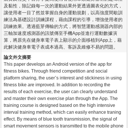
及黏性，除記錄每一次的運動結果外更透過圖表化的方式，
讓使用者一目了然並掌握自身的運動規劃，以高強度間歇訓
練法為基礎設計訓練課程，藉由課程的引導，增強使用者的
訓練效果。透過藍芽傳輸的方式，將智慧運動感測器內部的
三軸加速度感測器的訊號傳至手機App並進行運動數據演
算，將原先在健身車電子表上顯示的介面移植到App上，藉
此解決健身車電子表成本過高、客訴及維修不易的問題。
論文外文摘要
This paper develops an Android version of the app for
fitness bikes. Through friend competition and social
platform sharing, the user’s interest and stickiness in using
fitness bike are improved. In addition to recording the
results of each exercise, the user can clearly understand
and master their own exercise plan through the App. The
training course is designed based on the high intensive
interval training method, which can easily enhance traning
effect. By means of blue tooth transmission, the signal of
smart movement sensors is transmitted to the mobile phone