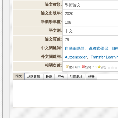
論文種類:
學術論文
論文出版年:
2020
畢業學年度:
108
語文別:
中文
論文頁數:
79
中文關鍵詞:
自動編碼器
、
遷移式學習
、
隨
外文關鍵詞:
Autoencoder
、
Transfer Learni
相關次數:
被引用:
3
點閱:310
評分:
推文
網路書籤
推薦
評分
引用網址
轉寄