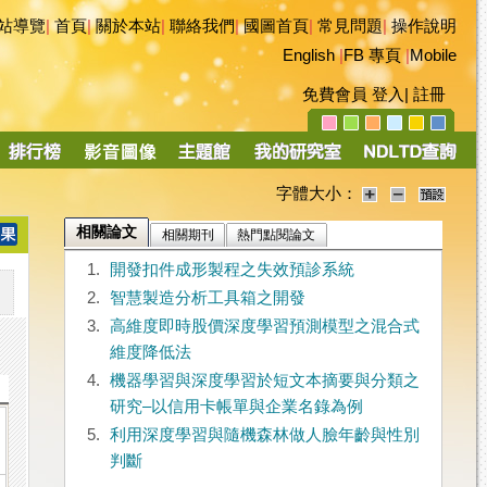
站導覽
|
首頁
|
關於本站
|
聯絡我們
|
國圖首頁
|
常見問題
|
操作說明
English
|
FB 專頁
|
Mobile
免費會員
登入
|
註冊
字體大小：
相關論文
相關期刊
熱門點閱論文
1.
開發扣件成形製程之失效預診系統
2.
智慧製造分析工具箱之開發
3.
高維度即時股價深度學習預測模型之混合式
維度降低法
4.
機器學習與深度學習於短文本摘要與分類之
研究–以信用卡帳單與企業名錄為例
5.
利用深度學習與隨機森林做人臉年齡與性別
判斷