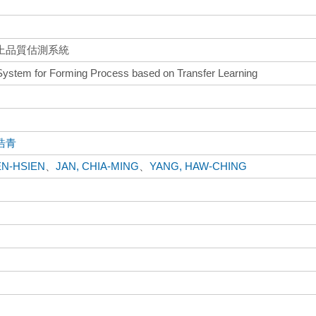
上品質估測系統
 System for Forming Process based on Transfer Learning
浩青
EN-HSIEN
、
JAN, CHIA-MING
、
YANG, HAW-CHING