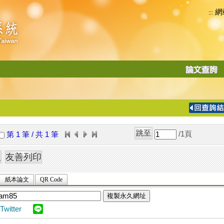
網
:::
功
能
切
換
導
覽
/1
頁
第 1 筆 / 共 1 筆
列
紙本論文
QR Code
複製永久網址
Twitter