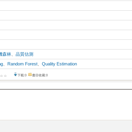
機森林
、
品質估測
ng
、
Random Forest
、
Quality Estimation
下載:0
書目收藏:0