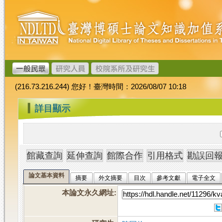
跳
臺
到
灣
主
博
要
碩
內
士
容
論
文
(216.73.216.244) 您好！臺灣時間：2026/08/07 10:18
加
值
:::
詳目顯示
系
統
論文基本資料
摘要
外文摘要
目次
參考文獻
電子全文
本論文永久網址
: