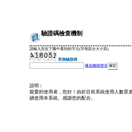
驗證碼檢查機制
請輸入您在下圖中看到的字元(字母區分大小寫)
更換驗證碼
播放圖檔聲音
說明︰
親愛的使用者，您好！由於目前系統使用人數眾
續使用本系統。感謝您的配合。