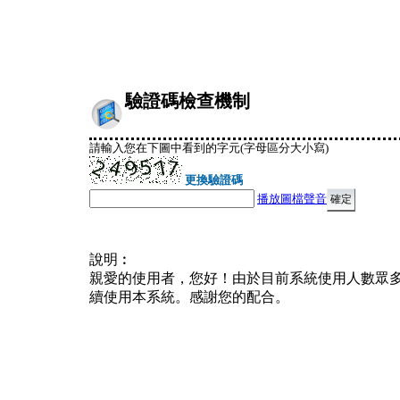
驗證碼檢查機制
請輸入您在下圖中看到的字元(字母區分大小寫)
更換驗證碼
播放圖檔聲音
說明︰
親愛的使用者，您好！由於目前系統使用人數眾
續使用本系統。感謝您的配合。