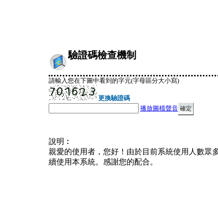
驗證碼檢查機制
請輸入您在下圖中看到的字元(字母區分大小寫)
更換驗證碼
播放圖檔聲音
說明︰
親愛的使用者，您好！由於目前系統使用人數眾
續使用本系統。感謝您的配合。