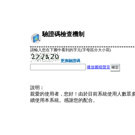
驗證碼檢查機制
請輸入您在下圖中看到的字元(字母區分大小寫)
更換驗證碼
播放圖檔聲音
說明︰
親愛的使用者，您好！由於目前系統使用人數眾
續使用本系統。感謝您的配合。