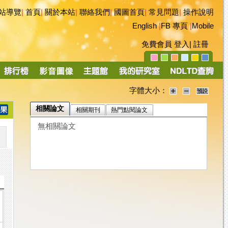
站導覽
|
首頁
|
關於本站
|
聯絡我們
|
國圖首頁
|
常見問題
|
操作說明
English
|
FB 專頁
|
Mobile
免費會員
登入
|
註冊
字體大小：
相關論文
相關期刊
熱門點閱論文
無相關論文