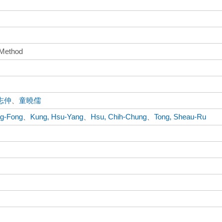
 Method
志仲
、
童曉儒
ng-Fong
、
Kung, Hsu-Yang
、
Hsu, Chih-Chung
、
Tong, Sheau-Ru