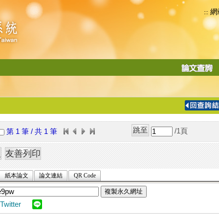
網
:::
功
能
切
換
導
覽
/1
頁
第 1 筆 / 共 1 筆
列
紙本論文
論文連結
QR Code
複製永久網址
Twitter