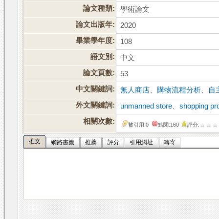
論文種類:
學術論文
論文出版年:
2020
畢業學年度:
108
語文別:
中文
論文頁數:
53
中文關鍵詞:
無人商店
、
購物流程分析
、
自
外文關鍵詞:
unmanned store
、
shopping pr
相關次數:
被引用:0
點閱:160
評分:
推文
網路書籤
推薦
評分
引用網址
轉寄