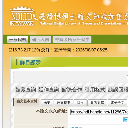
跳
臺
到
灣
主
博
要
碩
內
士
容
論
文
(216.73.217.129) 您好！臺灣時間：2026/08/07 05:25
加
值
:::
詳目顯示
系
統
論文基本資料
摘要
外文摘要
目次
參考文獻
電子全文
本論文永久網址
: