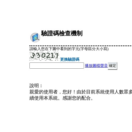
驗證碼檢查機制
請輸入您在下圖中看到的字元(字母區分大小寫)
更換驗證碼
播放圖檔聲音
說明︰
親愛的使用者，您好！由於目前系統使用人數眾
續使用本系統。感謝您的配合。