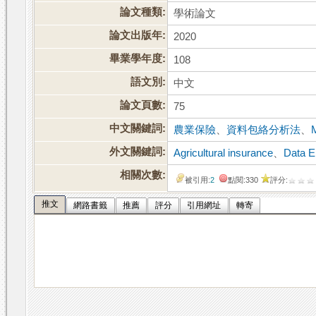
論文種類:
學術論文
論文出版年:
2020
畢業學年度:
108
語文別:
中文
論文頁數:
75
中文關鍵詞:
農業保險
、
資料包絡分析法
、
外文關鍵詞:
Agricultural insurance
、
Data E
相關次數:
被引用:
2
點閱:330
評分:
推文
網路書籤
推薦
評分
引用網址
轉寄