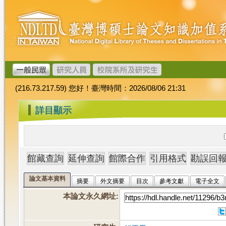
跳
臺
到
灣
主
博
要
碩
內
士
容
論
文
(216.73.217.59) 您好！臺灣時間：2026/08/06 21:31
加
值
:::
詳目顯示
系
統
論文基本資料
摘要
外文摘要
目次
參考文獻
電子全文
本論文永久網址
: