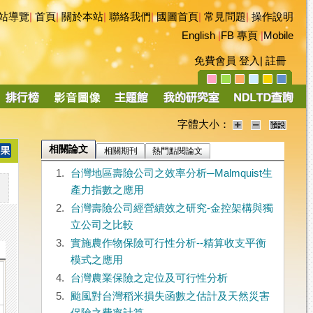
站導覽
|
首頁
|
關於本站
|
聯絡我們
|
國圖首頁
|
常見問題
|
操作說明
English
|
FB 專頁
|
Mobile
免費會員
登入
|
註冊
字體大小：
相關論文
相關期刊
熱門點閱論文
1.
台灣地區壽險公司之效率分析─Malmquist生
產力指數之應用
2.
台灣壽險公司經營績效之研究-金控架構與獨
立公司之比較
3.
實施農作物保險可行性分析--精算收支平衡
模式之應用
4.
台灣農業保險之定位及可行性分析
5.
颱風對台灣稻米損失函數之估計及天然災害