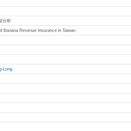
擬分析
 of Banana Revenue Insurance in Taiwan
g-Long