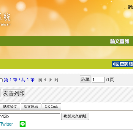
網
:::
功
能
切
換
導
覽
/1
頁
第 1 筆 / 共 1 筆
列
紙本論文
論文連結
QR Code
複製永久網址
Twitter