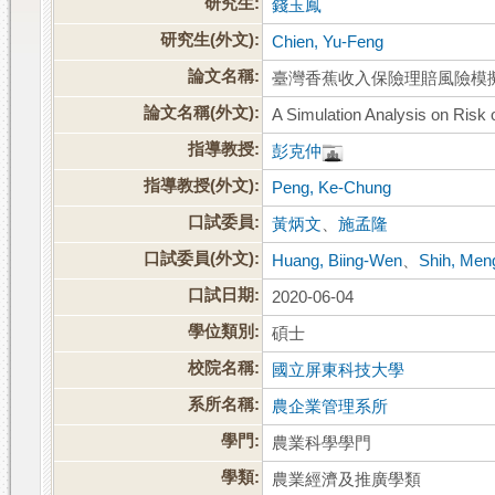
研究生:
錢玉鳳
研究生(外文):
Chien, Yu-Feng
論文名稱:
臺灣香蕉收入保險理賠風險模
論文名稱(外文):
A Simulation Analysis on Risk
指導教授:
彭克仲
指導教授(外文):
Peng, Ke-Chung
口試委員:
黃炳文
、
施孟隆
口試委員(外文):
Huang, Biing-Wen
、
Shih, Men
口試日期:
2020-06-04
學位類別:
碩士
校院名稱:
國立屏東科技大學
系所名稱:
農企業管理系所
學門:
農業科學學門
學類:
農業經濟及推廣學類