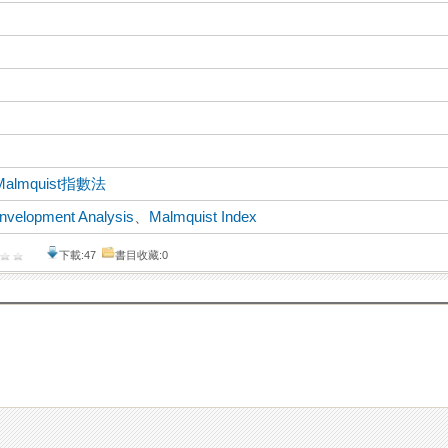
Malmquist指數法
nvelopment Analysis
、
Malmquist Index
下載:47
書目收藏:0