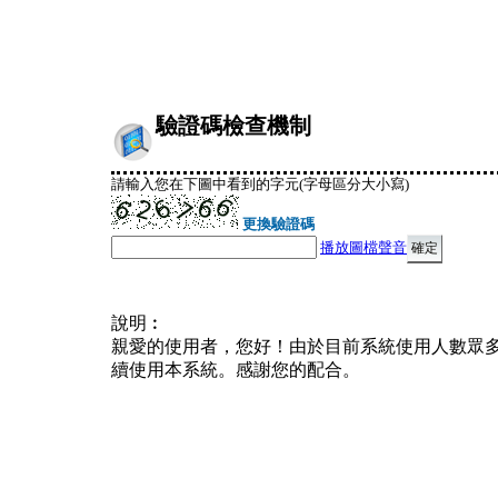
驗證碼檢查機制
請輸入您在下圖中看到的字元(字母區分大小寫)
更換驗證碼
播放圖檔聲音
說明︰
親愛的使用者，您好！由於目前系統使用人數眾
續使用本系統。感謝您的配合。