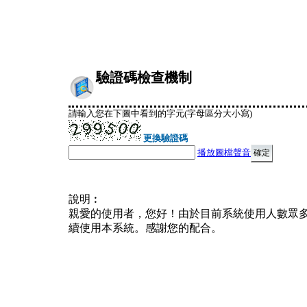
驗證碼檢查機制
請輸入您在下圖中看到的字元(字母區分大小寫)
更換驗證碼
播放圖檔聲音
說明︰
親愛的使用者，您好！由於目前系統使用人數眾
續使用本系統。感謝您的配合。