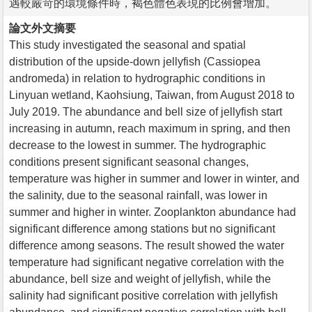
遇較嚴苛的環境條件時，褐色體色表現的比例會增加。
論文外文摘要
This study investigated the seasonal and spatial
distribution of the upside-down jellyfish (Cassiopea
andromeda) in relation to hydrographic conditions in
Linyuan wetland, Kaohsiung, Taiwan, from August 2018 to
July 2019. The abundance and bell size of jellyfish start
increasing in autumn, reach maximum in spring, and then
decrease to the lowest in summer. The hydrographic
conditions present significant seasonal changes,
temperature was higher in summer and lower in winter, and
the salinity, due to the seasonal rainfall, was lower in
summer and higher in winter. Zooplankton abundance had
significant difference among stations but no significant
difference among seasons. The result showed the water
temperature had significant negative correlation with the
abundance, bell size and weight of jellyfish, while the
salinity had significant positive correlation with jellyfish