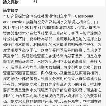
論文頁數:
61
論文摘要
本研究是探討台灣高雄林園濕地倒立水母（Cassiopea
andromeda）族群時空分布及其與水文環境之相關性。由
2018年8月至2019年7月期間調查研究結果，倒立水母族群
豐度與傘徑大小在秋季後呈現上升趨勢，春季時族群達到高
峰並開始下降，夏季時為最低，並顯示其棲息地的選擇上較
偏好紅樹林環境。林園濕地的水文環境有明顯季節變化，溫
度呈現夏季高冬季低，鹽度則受雨季及降雨影響，呈現冬季
高夏季低。浮游動物豐度在各測站間有顯著差異，但是在季
節間則無顯著差異。水體溫度與倒立水母族群豐度、傘徑大
小、及重量分布均呈現顯著負相關，鹽度則與倒立水母族群
豐度呈現顯著正相關，與傘徑大小及重量呈現顯著負相關，
浮游動物中部份優勢大類豐度分布對於倒立水母個體成長似
乎有益。林園倒立水母族群豐度與傘徑大小的分布，推測主
要原因應是受到水文環境因子的季節性變化影響，而族群在
測站間上的差異則為棲息環境的選擇及與海葵之間的競爭關
係。倒立水母族群整體體色表現以淺黃色為主，並推測在遭