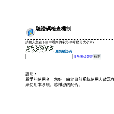
驗證碼檢查機制
請輸入您在下圖中看到的字元(字母區分大小寫)
更換驗證碼
播放圖檔聲音
說明︰
親愛的使用者，您好！由於目前系統使用人數眾
續使用本系統。感謝您的配合。