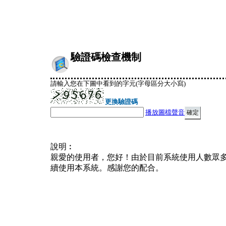
驗證碼檢查機制
請輸入您在下圖中看到的字元(字母區分大小寫)
更換驗證碼
播放圖檔聲音
說明︰
親愛的使用者，您好！由於目前系統使用人數眾
續使用本系統。感謝您的配合。