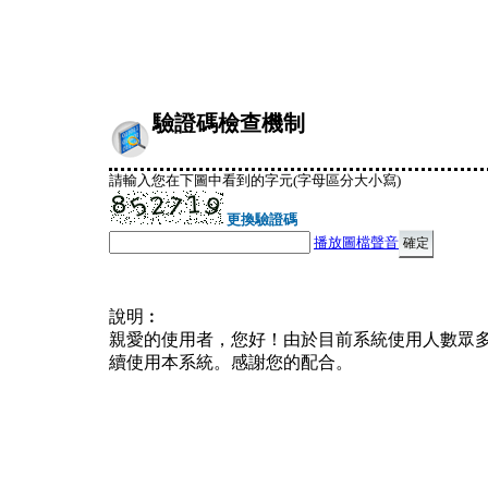
驗證碼檢查機制
請輸入您在下圖中看到的字元(字母區分大小寫)
更換驗證碼
播放圖檔聲音
說明︰
親愛的使用者，您好！由於目前系統使用人數眾
續使用本系統。感謝您的配合。