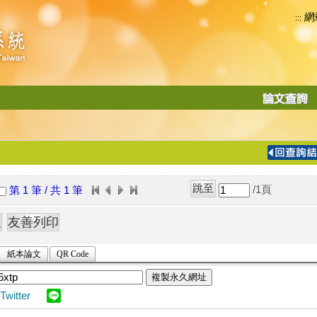
網
:::
功
能
切
換
導
覽
/1
頁
第 1 筆 / 共 1 筆
列
紙本論文
QR Code
複製永久網址
Twitter