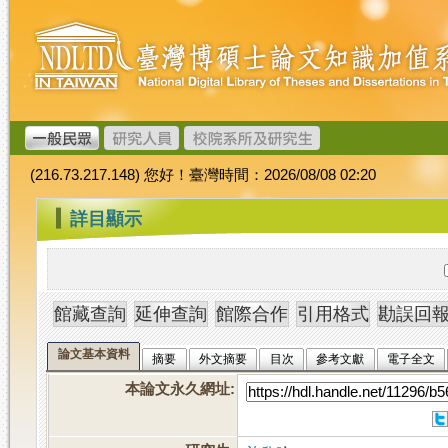
跳
臺
到
灣
主
博
要
碩
內
士
容
論
文
(216.73.217.148) 您好！臺灣時間：2026/08/08 02:20
加
值
:::
詳目顯示
系
統
論文基本資料
摘要
外文摘要
目次
參考文獻
電子全文
本論文永久網址
: