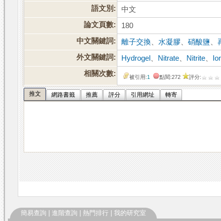
語文別:
中文
論文頁數:
180
中文關鍵詞:
離子交換
、
水凝膠
、
硝酸鹽
、
外文關鍵詞:
Hydrogel
、
Nitrate
、
Nitrite
、
Io
相關次數:
被引用:
1
點閱:272
評分:
推文
網路書籤
推薦
評分
引用網址
轉寄
簡易查詢
|
進階查詢
|
熱門排行
|
我的研究室