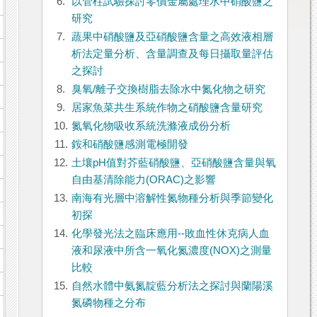
6.
以管柱試驗探討零價金屬處理水中硝酸鹽之
研究
7.
蔬果中硝酸鹽及亞硝酸鹽含量之高效液相層
析法定量分析、含量調查及每日攝取量評估
之探討
8.
臭氧/離子交換樹脂去除水中氮化物之研究
9.
居家魚菜共生系統作物之硝酸鹽含量研究
10.
氮氧化物吸收系統洗滌液成份分析
11.
銨和硝酸鹽感測電極開發
12.
土壤pH值對芥藍硝酸鹽、亞硝酸鹽含量與氧
自由基清除能力(ORAC)之影響
13.
南海有光層中溶解性氮物種分析與季節變化
初探
14.
化學發光法之臨床應用--敗血性休克病人血
液和尿液中所含一氧化氮濃度(NOX)之測量
比較
15.
自然水體中氨氮靛藍分析法之探討與蘭陽溪
氮磷物種之分布