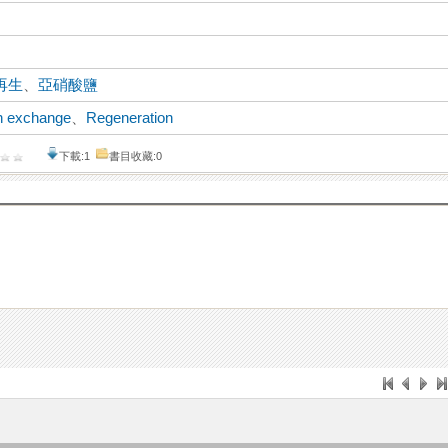
再生
、
亞硝酸鹽
n exchange
、
Regeneration
下載:1
書目收藏:0