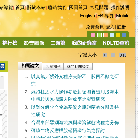
站導覽
|
首頁
|
關於本站
|
聯絡我們
|
國圖首頁
|
常見問題
|
操作說明
English
|
FB 專頁
|
Mobile
免費會員
登入
|
註冊
字體大小：
相關論文
相關期刊
熱門點閱論文
1.
以臭氧╱紫外光程序去除乙二胺四乙酸之研
究
2.
氣泡柱之水力操作參數對循環養殖用淡海水
中顆粒與無機氮去除效率之影響研究
3.
以難分解化合物為基質之脫硝菌的分離及特
性研究
4.
台灣東部黑潮海域氮與磷溶解態物種之分佈
5.
薄膜生物反應槽脫硝攝磷行為之探討