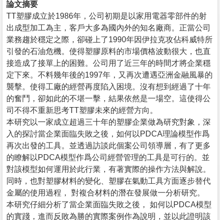
論文摘要
TT塑膠成立於1986年，公司初期是以家用電器零部件的射
出成型加工為主，客戶大多為國內外的知名廠商。正當公司
業務趨於穩定之際，卻碰上了1990年因伊拉克攻佔科威特所
引發的石油危機。使得塑膠原料的市場價格波動很大，也直
接造成了接單上的困難。公司用了近三年的時間才將企業穩
定下來。不料幾年後的1997年，又再次遭遇亞洲金融風暴的
襲擊。使得工廠的經營再度陷入困境。沒有想到經過了十年
的奮鬥，卻如此的不堪一擊，結果依然是一場空。這使得公
司不得不重新思考TT塑膠未來的經營方向。
本研究以一家成立超過三十年的塑膠企業做為研究對象，深
入的探討當企業面臨失敗之後，如何以PDCA理論模型作爲
再次出發的工具。並透過訪談此個案公司領導層，有了更多
的瞭解以PDCA模型作爲公司經營管理的工具是可行的。並
對該模型如何運用於此行業，有著實際的操作方法與解說。
同時，也對塑膠材料的變化、塑膠在氣動工具方面逐步替代
金屬的使用過程， 對複合材料的潛在發展做一分析研究。
本研究仔細分析了當企業面臨失敗之後， 如何以PDCA模型
的實踐，進而反敗為勝的實際案例作為說明，並以此證明該