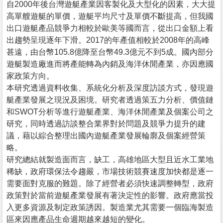
自2000年後台灣遊艇產業因客製化及大型化的因素，大大提
高單艘遊艇的單價，遊艇平均尺寸及單價不斷提高，但我國
出口遊艇產品競爭力相較於歐美等國而言，從出口金額上看
出趨勢呈現逐年下滑。2017的年產值相較於2008年的高峰
甚遠，由台幣105.8億降至台幣49.3億元不到5成。國內部分
遊艇製造廠進而將產能轉為內銷及海洋休閒產業，亦因應國
家政策方向。
本研究透過資料收集、系統化分析及深度訪談方式，發現遊
艇產業發展之現況及困境。研究者透過策五力分析、價值鏈
和SWOT分析等進行遊艇產業、海洋休閒產業及個案公司之
研究，同時透過訪談整合業界對於問題及競爭力提升的建
議，藉以綜合整理出國內遊艇產業發展輪廓及個案經營策
略。
研究總結就製造面而言，缺工，高雄地區大型且近水工業地
稀缺，政府環保法令趨嚴，市場技術競賽速度加快都是逐一
需要面對克服的難題。除了經營者必須快速調整轉型，政府
政策對於當前遊艇產業發展有著決定性的影響。政府應當投
入更多資源及制定政策誘因。製造業尤其需要一個臨海製造
區來因應產品生命週期越來越短的變化。