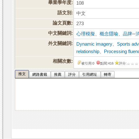
畢業學年度:
108
語文別:
中文
論文頁數:
273
中文關鍵詞:
心理模擬
、
概念隱喻
、
品牌─
外文關鍵詞:
Dynamic imagery
、
Sports adv
relationship
、
Processing fluen
相關次數:
被引用:0
點閱:416
評分:
推文
網路書籤
推薦
評分
引用網址
轉寄