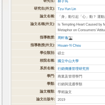
研究生:
林子筠
研究生(外文):
Tzu-Yun Lin
論文名稱:
「身」動引起「心」動？ 運
論文名稱(外文):
Is Tempting Heart Caused by
Metaphor on Consumers’ Attit
指導教授:
周軒逸
指導教授(外文):
Hsuan-Yi Chou
學位類別:
碩士
校院名稱:
國立中山大學
系所名稱:
行銷傳播管理研究所
學門:
商業及管理學門
學類:
行銷與流通學類
論文種類:
學術論文
論文出版年:
2019