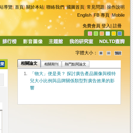
站導覽
|
首頁
|
關於本站
|
聯絡我們
|
國圖首頁
|
常見問題
|
操作說明
English
|
FB 專頁
|
Mobile
免費會員
登入
|
註冊
字體大小：
相關論文
相關期刊
熱門點閱論文
1.
「物大」便是美？ 探討廣告產品圖像與模特
兒大小比例與品牌關係類型對廣告效果的影
響