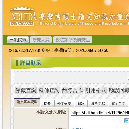
跳
臺
到
灣
主
博
要
碩
內
士
容
論
文
(216.73.217.173) 您好！臺灣時間：2026/08/07 20:50
加
值
:::
詳目顯示
系
統
論文基本資料
摘要
外文摘要
目次
參考文獻
電子全文
本論文永久網址
: