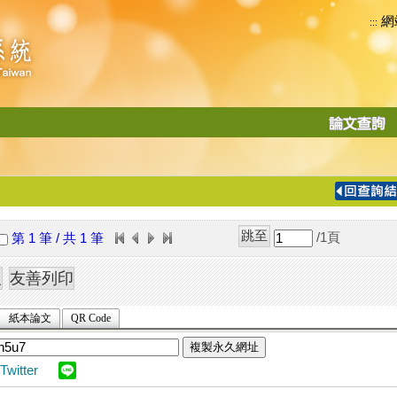
網
:::
功
能
切
換
導
覽
/1
頁
第 1 筆 / 共 1 筆
列
紙本論文
QR Code
複製永久網址
Twitter