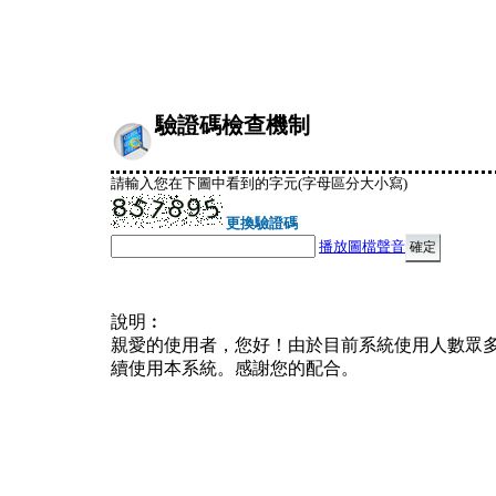
驗證碼檢查機制
請輸入您在下圖中看到的字元(字母區分大小寫)
更換驗證碼
播放圖檔聲音
說明︰
親愛的使用者，您好！由於目前系統使用人數眾
續使用本系統。感謝您的配合。