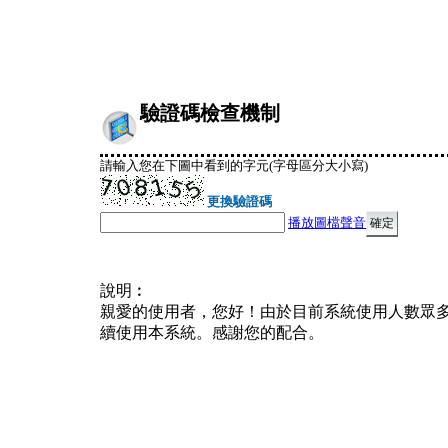
驗證碼檢查機制
請輸入您在下圖中看到的字元(字母區分大小寫)
更換驗證碼
播放圖檔聲音
說明︰
親愛的使用者，您好！由於目前系統使用人數眾
續使用本系統。感謝您的配合。