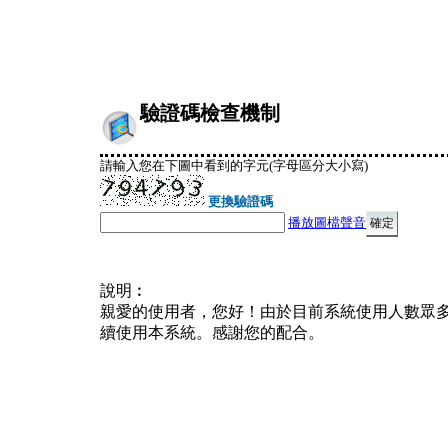
驗證碼檢查機制
請輸入您在下圖中看到的字元(字母區分大小寫)
更換驗證碼
播放圖檔聲音
說明︰
親愛的使用者，您好！由於目前系統使用人數眾
續使用本系統。感謝您的配合。