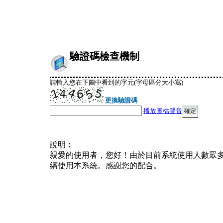
驗證碼檢查機制
請輸入您在下圖中看到的字元(字母區分大小寫)
更換驗證碼
播放圖檔聲音
說明︰
親愛的使用者，您好！由於目前系統使用人數眾
續使用本系統。感謝您的配合。