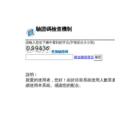
驗證碼檢查機制
請輸入您在下圖中看到的字元(字母區分大小寫)
更換驗證碼
播放圖檔聲音
說明︰
親愛的使用者，您好！由於目前系統使用人數眾
續使用本系統。感謝您的配合。