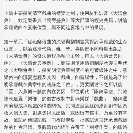
上編主要探究清宮戲曲的禮樂之制，使用材料涉及《大清會
典》、欽定樂書與《萬壽盛典》等大部頭的經史典籍，討論
承應戲曲在宴樂位置上與不同筵宴場合中的呈現。
第一單元「從燕樂俗曲的流變與樂制差異探討承應戲的生存
位置」，以論述清代康、雍、乾、嘉四部不同時期出版之
《大清會典》的修法過程為軸心主幹，輔以《大清會典則
例》、《大清會典事例》，開端則使用清初制度承襲自明代
之《大明會典》，探究明清典章制度裡的燕饗儀注之中，燕
樂俗曲的流變歷程及其與「戲曲」的關聯性，不僅是為了辨
明承應戲在典章中的邊緣之「位」，更要闡述它之所以能
「置」入燕樂一脈的內在要因，即從明代「隊舞承應」到乾
隆朝建置「樂部」的復古改制中對燕樂採「戲曲」，樂舞逐
漸演變成承應戲的構造關係。民間進呈宮廷的原創劇作因為
收入個人集、劇選集得以出版，或因留有稿本、乃至於有掌
故、筆記的傳聞記載，而得以聚集一批嘗試過宮廷承應戲編
創的作者群體。反觀清代內廷唯在帝王「制禮作樂」的脈絡