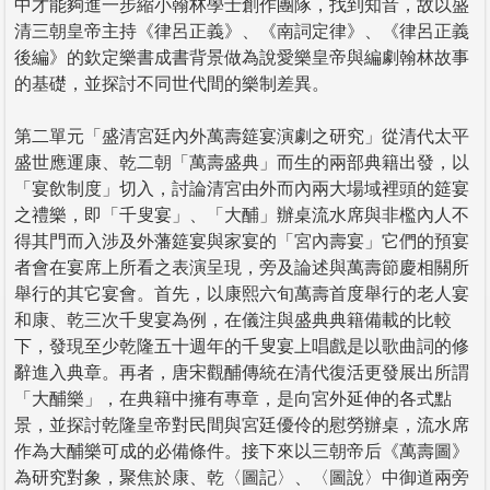
中才能夠進一步縮小翰林學士創作團隊，找到知音，故以盛
清三朝皇帝主持《律呂正義》、《南詞定律》、《律呂正義
後編》的欽定樂書成書背景做為說愛樂皇帝與編劇翰林故事
的基礎，並探討不同世代間的樂制差異。
第二單元「盛清宮廷內外萬壽筵宴演劇之研究」從清代太平
盛世應運康、乾二朝「萬壽盛典」而生的兩部典籍出發，以
「宴飲制度」切入，討論清宮由外而內兩大場域裡頭的筵宴
之禮樂，即「千叟宴」、「大酺」辦桌流水席與非檻內人不
得其門而入涉及外藩筵宴與家宴的「宮內壽宴」它們的預宴
者會在宴席上所看之表演呈現，旁及論述與萬壽節慶相關所
舉行的其它宴會。首先，以康熙六旬萬壽首度舉行的老人宴
和康、乾三次千叟宴為例，在儀注與盛典典籍備載的比較
下，發現至少乾隆五十週年的千叟宴上唱戲是以歌曲詞的修
辭進入典章。再者，唐宋觀酺傳統在清代復活更發展出所謂
「大酺樂」，在典籍中擁有專章，是向宮外延伸的各式點
景，並探討乾隆皇帝對民間與宮廷優伶的慰勞辦桌，流水席
作為大酺樂可成的必備條件。接下來以三朝帝后《萬壽圖》
為研究對象，聚焦於康、乾〈圖記〉、〈圖說〉中御道兩旁