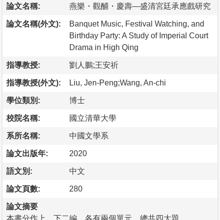
論文名稱:
燕樂・觀酺・慶壽—盛清宮廷承應戲研究
論文名稱(外文):
Banquet Music, Festival Watching, and
Birthday Party: A Study of Imperial Court
Drama in High Qing
指導教授:
劉人鵬;王安祈
指導教授(外文):
Liu, Jen-Peng;Wang, An-chi
學位類別:
博士
校院名稱:
國立清華大學
系所名稱:
中國文學系
論文出版年:
2020
語文別:
中文
論文頁數:
280
論文摘要
本書分作上、下二編，各有兩個單元，總共四大題。