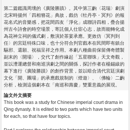
第二篇鑑識周壎的《廣陵勝蹟》。其中第三齣〈花瑞〉劇演
北宋時揚州「四相簪花」典故，戲仿《牡丹亭・冥判》的報
花名式的音樂感，把花間四友「淨化」成聯詩四相，疊合揚
州古今詩會的時空場景，寄託個人仕宦心志，故而能轉化成
為花神立祠的儀式劇，敷演於茶宴承應。更效仿〈冥判到
任〉的宮廷特殊口味，也十分符合判官戲本在民間即有鎮台
驅邪、還願、祝福呈祥之作用。本劇八種曲前保留傳奇體製
副末的〈開場〉，交代了創作緣起「五星聯珠」天文奇觀，
並以漕運總督和南巡演劇之間的關係，探討作者在楊錫紱的
幕下進行《廣陵勝蹟》的創作背景，並以暗合清代宮廷演劇
文化「開、團場」的承應戲規制的〈燈遊〉、〈佛輪〉二齣
分析，檢測這個劇本在「南巡和壽慶」雙重意義的展現。
論文外文摘要
This book was a study for Chinese imperial court drama in
Qing dynasty. It is edited to two parts which have two units
for each, so that have four topics.