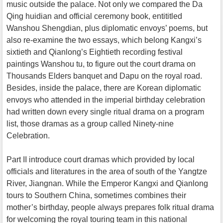
music outside the palace. Not only we compared the Da
Qing huidian and official ceremony book, entititled
Wanshou Shengdian, plus diplomatic envoys’ poems, but
also re-examine the two essays, which belong Kangxi’s
sixtieth and Qianlong’s Eightieth recording festival
paintings Wanshou tu, to figure out the court drama on
Thousands Elders banquet and Dapu on the royal road.
Besides, inside the palace, there are Korean diplomatic
envoys who attended in the imperial birthday celebration
had written down every single ritual drama on a program
list, those dramas as a group called Ninety-nine
Celebration.
Part II introduce court dramas which provided by local
officials and literatures in the area of south of the Yangtze
River, Jiangnan. While the Emperor Kangxi and Qianlong
tours to Southern China, sometimes combines their
mother’s birthday, people always prepares folk ritual drama
for welcoming the royal touring team in this national