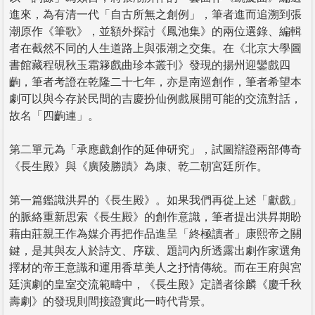
進來，為有清一代「自古所無之創例」，筆者進而追溯到張
潮原作《筆歌》，並額外探討《鳳池集》的兩位選錄、編輯
者在截然不同的人生道路上與張潮之交集。在《北京大學圖
書館藏程硯秋玉霜簃戲曲珍本叢刊》發現的揚州迎鑾戲四
齣，筆者考證在乾隆二十七年，亦是南巡創作，筆者希望本
劇可以與今存於民間的吉慶扮仙例戲展開可能的交流對話，
故名「四齣連」。
第二單元為「承應戲創作的延伸研究」，試圖辯證兩部傳奇
《長生殿》與《廣陵勝蹟》為康、乾二朝宮廷所作。
第一篇鑑識洪昇的《長生殿》。如果我們再從上述「獻戲」
的脈絡重新思索《長生殿》的創作意識，筆者提出洪昇期盼
藉由莊親王作為媒介再把作品進呈「終極讀者」康熙帝之關
鍵，是其與友人於詩文、序跋、題詞內所透露出劇作家選角
擇材的帝王意識和運用香草美人之抒情傳統。而在王府與宮
廷演劇的皇室交流範疇中，《長生殿》定譜者徐麟《慶千秋
壽劇》的發現則間接證實此一時代背景。