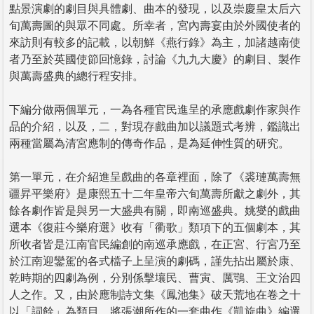
點景演劇的劇目與具體劇、曲本的發現，以及崇慶皇太后六
旬萬壽圖的與眾不同處。所幸者，宮內壽宴由於外國使者的
來訪則有較多的記載，以朝鮮《燕行錄》為主，加諸越南使
者乃至於英國使節回憶錄，討論《九九大慶》的劇目、製作
與萬壽盛典的總行程安排。
下編分做兩個單元，一為各種官民進呈的承應戲劇作家與作
品的介紹，以及，二，對現存戲曲加以議題式考辨，鑑識出
兩種當屬為清宮應制的傳奇作品，是為延伸性質的研究。
第一單元，在介紹進呈戲曲的各章裡面，除了《裘璉萬壽無
疆昇平樂府》是康熙五十二年皇帝六旬萬壽所獻之劇外，其
餘各劇作皆是與另一大盛典有關，即南巡盛典。姚燮的戲曲
選本《復莊今樂府選》收有「衢歌」類項下的五個劇本，其
所收者皆是江南官民編創的南巡承應戲，在正宮、行宮乃至
於江南迎鑾駕的各式檔子上呈演的劇碼，謹先拈出屬於康、
乾時期的四劇為例，分別係擊壤民、曹寅、厲鶚、王文治四
人之作。又，由於應制詩文集《鳳池集》破天荒地在卷之十
以「詞餘」為類目，將張潮所作的一套曲作《凱旋曲》編選