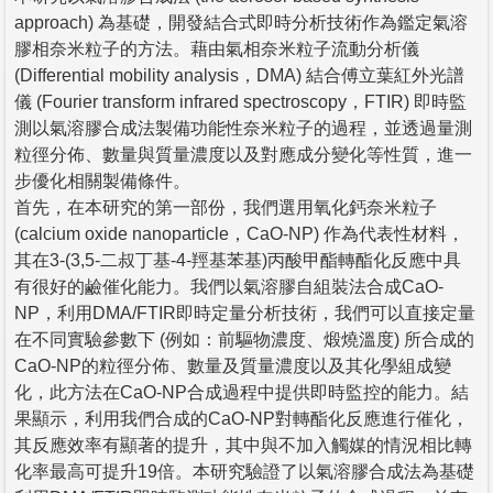
approach) 為基礎，開發結合式即時分析技術作為鑑定氣溶
膠相奈米粒子的方法。藉由氣相奈米粒子流動分析儀
(Differential mobility analysis，DMA) 結合傅立葉紅外光譜
儀 (Fourier transform infrared spectroscopy，FTIR) 即時監
測以氣溶膠合成法製備功能性奈米粒子的過程，並透過量測
粒徑分佈、數量與質量濃度以及對應成分變化等性質，進一
步優化相關製備條件。
首先，在本研究的第一部份，我們選用氧化鈣奈米粒子
(calcium oxide nanoparticle，CaO-NP) 作為代表性材料，
其在3-(3,5-二叔丁基-4-羥基苯基)丙酸甲酯轉酯化反應中具
有很好的鹼催化能力。我們以氣溶膠自組裝法合成CaO-
NP，利用DMA/FTIR即時定量分析技術，我們可以直接定量
在不同實驗參數下 (例如：前驅物濃度、煅燒溫度) 所合成的
CaO-NP的粒徑分佈、數量及質量濃度以及其化學組成變
化，此方法在CaO-NP合成過程中提供即時監控的能力。結
果顯示，利用我們合成的CaO-NP對轉酯化反應進行催化，
其反應效率有顯著的提升，其中與不加入觸媒的情況相比轉
化率最高可提升19倍。本研究驗證了以氣溶膠合成法為基礎