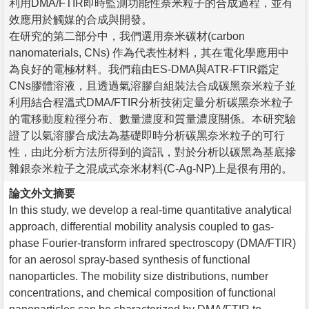
利用DMA/FTIR即時監測功能性奈米粒子的合成過程，並有
效應用於觸媒的合成與開發。
在研究的第二部分中，我們選用奈米碳材(carbon
nanomaterials, CNs) 作為代表性材料，其在電化學應用中
為良好的電極材料。我們藉由ES-DMA與ATR-FTIR鑑定
CNs膠體溶液，且透過氣溶膠自組裝法合成碳黑奈米粒子並
利用結合程溫式DMA/FTIR分析技術定量分析碳黑奈米粒子
的電移動度粒徑分布、數量濃度和質量濃度關係。本研究驗
證了以氣溶膠合成法為基礎即時分析碳黑奈米粒子的可行
性，由此分析方法所得到的資訊，對於分析以碳黑為基底摻
雜銀奈米粒子之混成式奈米材料(C-Ag-NP)上是很有用的。
論文外文摘要
In this study, we develop a real-time quantitative analytical
approach, differential mobility analysis coupled to gas-
phase Fourier-transform infrared spectroscopy (DMA/FTIR)
for an aerosol spray-based synthesis of functional
nanoparticles. The mobility size distributions, number
concentrations, and chemical composition of functional