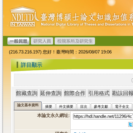
跳
臺
到
灣
主
博
要
碩
內
士
容
論
文
(216.73.216.197) 您好！臺灣時間：2026/08/07 19:06
加
值
:::
詳目顯示
系
統
論文基本資料
摘要
外文摘要
目次
參考文獻
電子全文
本論文永久網址
: