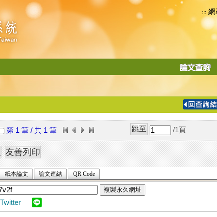
網
:::
功
能
切
換
導
覽
/1
頁
第 1 筆 / 共 1 筆
列
紙本論文
論文連結
QR Code
複製永久網址
Twitter