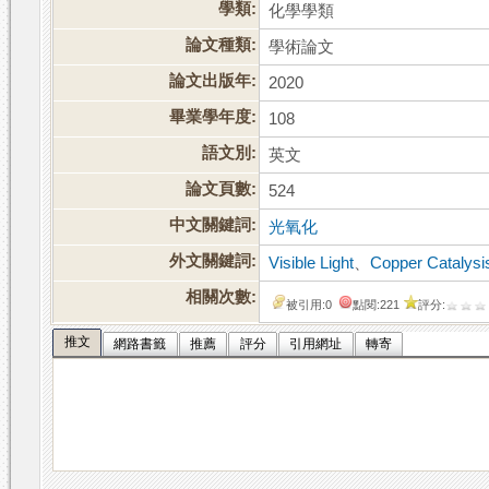
學類:
化學學類
論文種類:
學術論文
論文出版年:
2020
畢業學年度:
108
語文別:
英文
論文頁數:
524
中文關鍵詞:
光氧化
外文關鍵詞:
Visible Light
、
Copper Catalysi
相關次數:
被引用:0
點閱:221
評分:
推文
網路書籤
推薦
評分
引用網址
轉寄