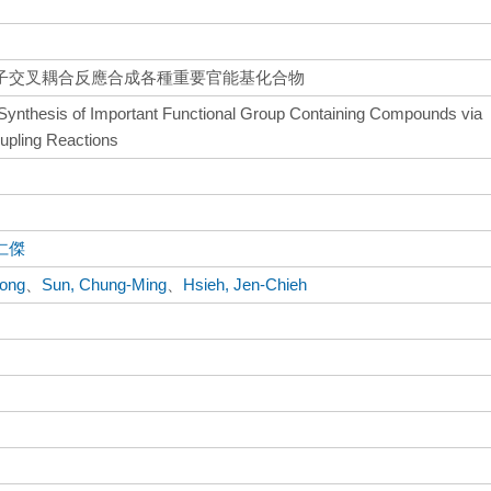
子交叉耦合反應合成各種重要官能基化合物
Synthesis of Important Functional Group Containing Compounds via
upling Reactions
仁傑
hong
、
Sun, Chung-Ming
、
Hsieh, Jen-Chieh