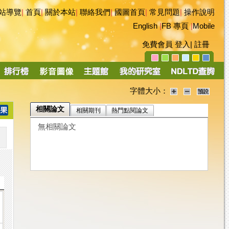
站導覽
|
首頁
|
關於本站
|
聯絡我們
|
國圖首頁
|
常見問題
|
操作說明
English
|
FB 專頁
|
Mobile
免費會員
登入
|
註冊
字體大小：
相關論文
相關期刊
熱門點閱論文
無相關論文