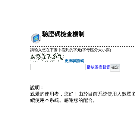
驗證碼檢查機制
請輸入您在下圖中看到的字元(字母區分大小寫)
更換驗證碼
播放圖檔聲音
說明︰
親愛的使用者，您好！由於目前系統使用人數眾
續使用本系統。感謝您的配合。