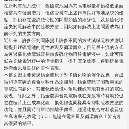
在新興電池系統中，鋰硫電池因為其高電容量和價格低廉而
相當具有發展潛力。但儘管擁有上述作為良好電池系統的優
點，卻仍存在些許致命性的問題如硫的絕緣性，及多硫化物
流失於電解液中的硫梭效應，因此如何解決上述問題成為目
前研究的主要方向。
近年來，許多研究團隊提出許多不同的方式減緩硫梭效應以
期提升鋰硫電池的電性表現及循環壽命，目前最主流的方式
為透過催化效應減緩長鍊多硫化物溶於電解液中，如此可降
低在充放電過程中的活物損失，提升庫倫效率，達到延長電
池壽命以及良好的電性表現。
本篇文獻主要透過鈷金屬原子對多硫化物的催化效應，合成
鈷和導電碳的複合材料作為添加劑，鈷金屬除了能改善硫的
導電性問題外，其催化效應也可幫助鋰硫電池有更好的電性
表現。除此之外，鈷金屬與含氟電解液在充放電時有助於促
進在極片上生成氟化鋰，氟化鋰也同樣具有抑制硫梭效應的
功能，並且同時可幫助鋰離子傳導。經過此複合材料改質後
在高速率充放電（5 C）無論在電容量及循環壽命上皆有相
當優異的結果。