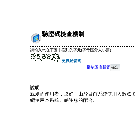
驗證碼檢查機制
請輸入您在下圖中看到的字元(字母區分大小寫)
更換驗證碼
播放圖檔聲音
說明︰
親愛的使用者，您好！由於目前系統使用人數眾
續使用本系統。感謝您的配合。