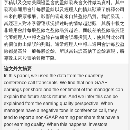
字稿以及交給美國證監會的盈餘發表會文件做為資料。其中
發現非通用會計每股盈餘以及經理人的情緒顯著了解釋公司
未來的股票報酬。影響的管道來自於盈餘品質。我們發現，
當經理人對本季營運狀況描述時的情緒越悲觀，其所申報之
非通用會計每股盈餘之盈餘品質越差。而較差的盈餘品質隱
含著經理人申報之盈餘在短期會誤導投資人，使其對此公司
的價值做出錯誤的判斷。通常經理人申報非通用會計每股盈
餘都是高於一般每股盈餘。所以當錯誤高估了盈餘表現，將
導致未來股票的報酬下降。
論文外文摘要
In this paper, we used the data from the quarterly
conference call transcripts. We find that non-GAAP
earnings per share and the sentiment of the managers can
explain the future stock returns. And we infer this can be
explained from the earning quality perspective. When
managers have a negative tone in conference call, they
tend to report a non-GAAP earning per share that have a
poor earning quality. When this happens, investors