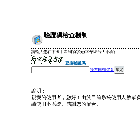
驗證碼檢查機制
請輸入您在下圖中看到的字元(字母區分大小寫)
更換驗證碼
播放圖檔聲音
說明︰
親愛的使用者，您好！由於目前系統使用人數眾
續使用本系統。感謝您的配合。