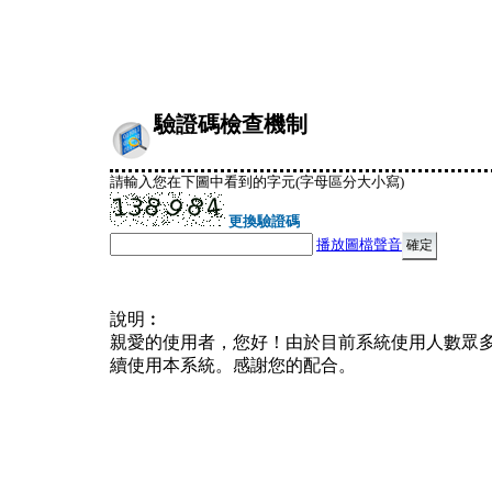
驗證碼檢查機制
請輸入您在下圖中看到的字元(字母區分大小寫)
更換驗證碼
播放圖檔聲音
說明︰
親愛的使用者，您好！由於目前系統使用人數眾
續使用本系統。感謝您的配合。