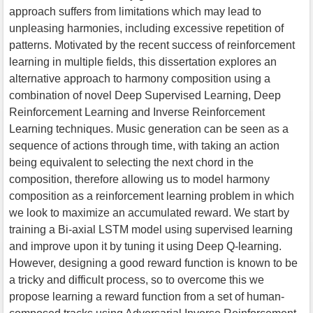
approach suffers from limitations which may lead to
unpleasing harmonies, including excessive repetition of
patterns. Motivated by the recent success of reinforcement
learning in multiple fields, this dissertation explores an
alternative approach to harmony composition using a
combination of novel Deep Supervised Learning, Deep
Reinforcement Learning and Inverse Reinforcement
Learning techniques. Music generation can be seen as a
sequence of actions through time, with taking an action
being equivalent to selecting the next chord in the
composition, therefore allowing us to model harmony
composition as a reinforcement learning problem in which
we look to maximize an accumulated reward. We start by
training a Bi-axial LSTM model using supervised learning
and improve upon it by tuning it using Deep Q-learning.
However, designing a good reward function is known to be
a tricky and difficult process, so to overcome this we
propose learning a reward function from a set of human-