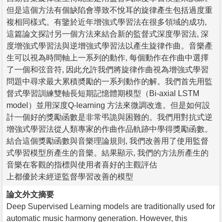
但是這個方法有個缺陷會導致不悅耳的旋律產生包括過度重
複相同樣式。有鑒於近年增強式學習法在很多領域的成功,
這篇論文探討另一個方法來結合新的監督式深度學習法, 深
度增強式學習法與逆增強式學習法以產生旋律作曲。音樂產
生可以視為時間軸上一系列的動作, 每個動作在作曲中選擇
了一個和弦音符, 因此允許我們將旋律作曲視為增強式學習
問題中尋求最大累積奬勵的一系列動作的解。我們首先用監
督式學習訓練雙軸長短期記憶體期模型（Bi-axial LSTM
model）並用深度Q-learning 方法來微調改進。但是如何設
計一個好的獎勵函數是非常弔詭與困難的。我們用對抗式逆
增強式學習法從人類專家的作曲作品軌跡中學得獎勵函數。
結合這個獎勵函數與音樂理論規則, 我們改善用了使用監督
式學習模型所產生的音樂。結果顯示, 我們的方法所產生的
音樂在客觀的指標與使用者喜好的主觀評估
上都優於未經逆監督學習改善的模型
論文外文摘要
Deep Supervised Learning models are traditionally used for
automatic music harmony generation. However, this