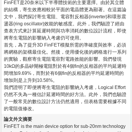
FinFET是20奈米以下半導體技術的主要選擇。由於其立體
的結構，寄生效應相較於平面的電晶體更為顯著。在這篇論
文中，我們探討寄生電阻、電容對反相器(inverter)和環形震
盪器(ring oscillator)效能的敏感度。此外，我們驗證了經由
查表方式來計算延遲時間與功率消耗的數位設計流程，即使
將寄生電阻的影響納入考慮仍可使用。
首先，為了提升3D FinFET模擬所需的準確度與效率，必須
將網格的架構最佳化。然後，使用優化後的網格進行一系列
的實驗，觀察寄生電阻電容對電路效能的影響。我們發現
10kΩ的多晶矽閘極電阻對於有4個fin的反相器的平均延遲時
間增加9.69%，而對於有6個fin的反相器的平均延遲時間的
增加則是上升到10.58%。
我們證明了即便將寄生電阻的影響納入考慮，Logical Effort
仍然不失為一種估計延遲時間的好方法。此外，我們也驗證
了一般常見的數位設計方法仍然適用，但表格需要根據不同
的電阻值修改。
論文外文摘要
FinFET is the main device option for sub-20nm technology