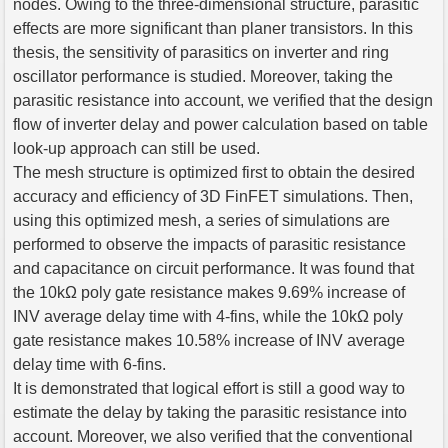
nodes. Owing to the three-dimensional structure, parasitic
effects are more significant than planer transistors. In this
thesis, the sensitivity of parasitics on inverter and ring
oscillator performance is studied. Moreover, taking the
parasitic resistance into account, we verified that the design
flow of inverter delay and power calculation based on table
look-up approach can still be used.
The mesh structure is optimized first to obtain the desired
accuracy and efficiency of 3D FinFET simulations. Then,
using this optimized mesh, a series of simulations are
performed to observe the impacts of parasitic resistance
and capacitance on circuit performance. It was found that
the 10kΩ poly gate resistance makes 9.69% increase of
INV average delay time with 4-fins, while the 10kΩ poly
gate resistance makes 10.58% increase of INV average
delay time with 6-fins.
It is demonstrated that logical effort is still a good way to
estimate the delay by taking the parasitic resistance into
account. Moreover, we also verified that the conventional